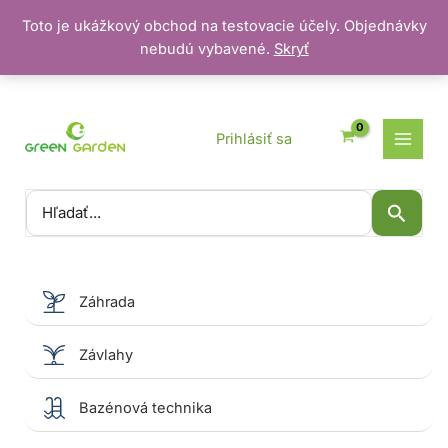
Toto je ukážkový obchod na testovacie účely. Objednávky
nebudú vybavené.
Skryť
Preskočiť
na
obsah
Prihlásiť sa
Vyhľadať:
Záhrada
Závlahy
Bazénová technika