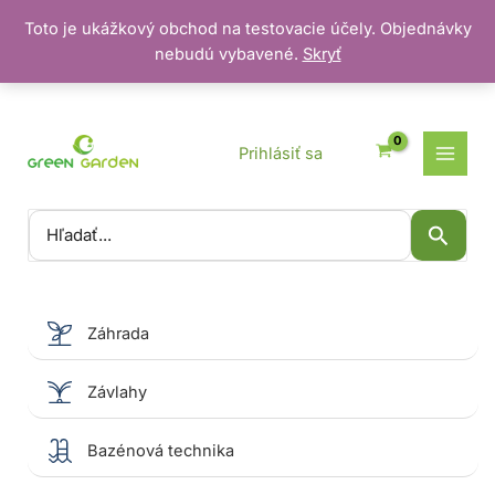
Toto je ukážkový obchod na testovacie účely. Objednávky
nebudú vybavené.
Skryť
Preskočiť
na
obsah
Prihlásiť sa
Vyhľadať:
Záhrada
Závlahy
Bazénová technika