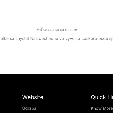
Veľké veci sú na obzore
eľké sa chystá! Náš obchod je vo vývoji a čoskoro bude s
Website
Quick Li
Údržba
Know More