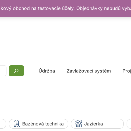
žkový obchod na testovacie účely. Objednávky nebudú vy
Údržba
Zavlažovací systém
Pro
Bazénová technika
Jazierka