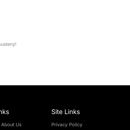
pustený!
nks
Site Links
 About Us
Privacy Policy