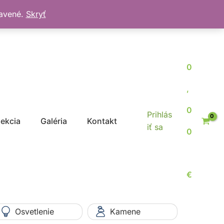
bavené.
Skryť
0
,
0
Prihlás
jekcia
Galéria
Kontakt
iť sa
0
€
Osvetlenie
Kamene