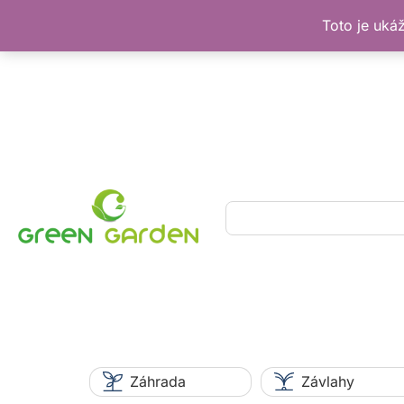
Toto je uká
Preskočiť
na
obsah
Hľadať
Záhrada
Závlahy