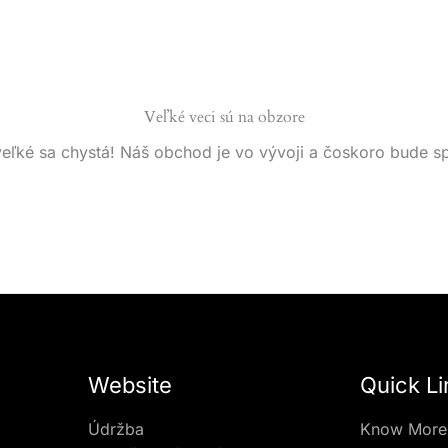
Veľké veci sú na obzore
eľké sa chystá! Náš obchod je vo vývoji a čoskoro bude s
Website
Quick Li
Údržba
Know More