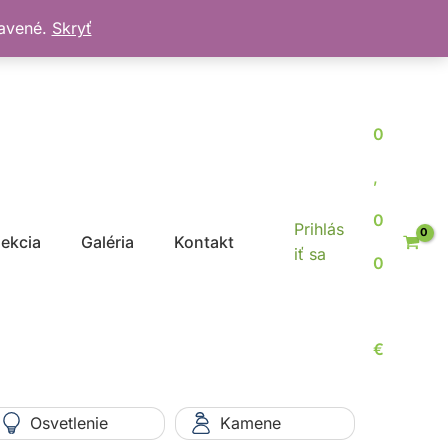
bavené.
Skryť
0
,
0
Prihlás
jekcia
Galéria
Kontakt
iť sa
0
€
Osvetlenie
Kamene