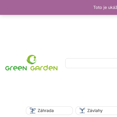
Toto je uká
Preskočiť
na
obsah
Hľadať
Záhrada
Závlahy