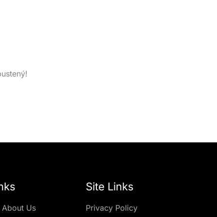
pustený!
nks
Site Links
 About Us
Privacy Policy