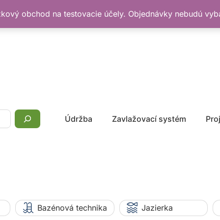
žkový obchod na testovacie účely. Objednávky nebudú vy
Údržba
Zavlažovací systém
Pro
Bazénová technika
Jazierka