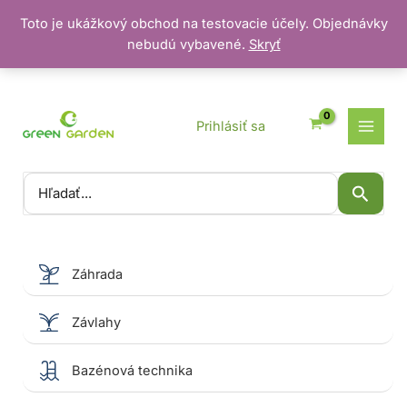
Toto je ukážkový obchod na testovacie účely. Objednávky
nebudú vybavené.
Skryť
Preskočiť
na
obsah
Prihlásiť sa
Vyhľadať:
Záhrada
Závlahy
Bazénová technika