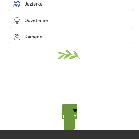
Jazierka
Osvetlenie
Kamene
Vitajte na stránke GreenGarden!
Výber kvalitných produktov!
Špičkový sortiment pre závlahy, záhrady a bazény, rozsiahle
skladové zásoby a expresná logistika. Všetko, čo váš biznis
potrebuje, na jednom mieste.
ESHOP