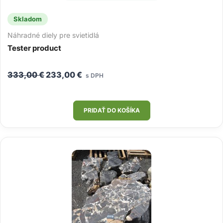
Skladom
Náhradné diely pre svietidlá
Tester product
Pôvodná
Aktuálna
333,00
€
233,00
€
s DPH
cena
cena
bola:
je:
333,00 €.
233,00 €.
PRIDAŤ DO KOŠÍKA