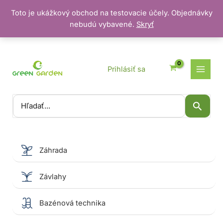
Toto je ukážkový obchod na testovacie účely. Objednávky
nebudú vybavené.
Skryť
Preskočiť
na
obsah
Prihlásiť sa
Vyhľadať:
Záhrada
Závlahy
Bazénová technika