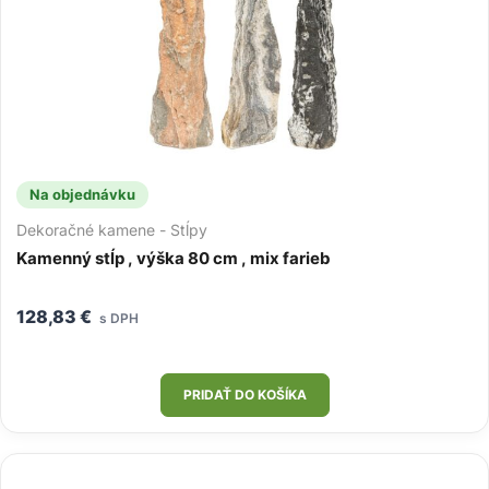
Na objednávku
Dekoračné kamene - Stĺpy
Kamenný stĺp , výška 80 cm , mix farieb
128,83
€
s DPH
PRIDAŤ DO KOŠÍKA