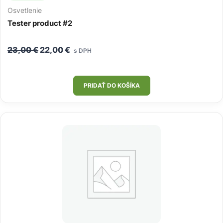
Osvetlenie
Tester product #2
Pôvodná
Aktuálna
23,00
€
22,00
€
s DPH
cena
cena
bola:
je:
23,00 €.
22,00 €.
PRIDAŤ DO KOŠÍKA