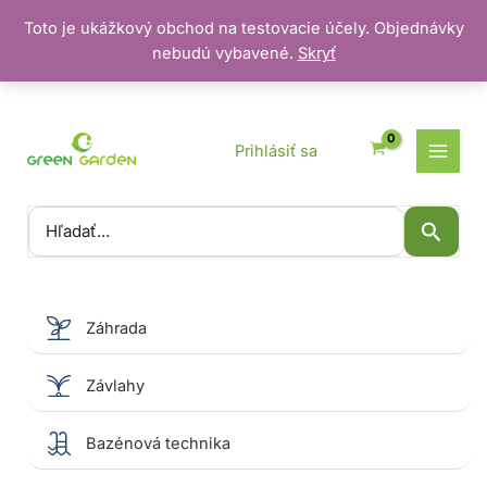
Toto je ukážkový obchod na testovacie účely. Objednávky
nebudú vybavené.
Skryť
Preskočiť
na
obsah
Prihlásiť sa
Vyhľadať:
Záhrada
Závlahy
Bazénová technika