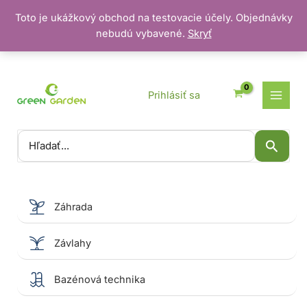
Toto je ukážkový obchod na testovacie účely. Objednávky
nebudú vybavené.
Skryť
Preskočiť
na
obsah
Prihlásiť sa
Vyhľadať:
Záhrada
Závlahy
Bazénová technika