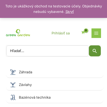
Toto je ukážkový obchod na testovacie účely. Objednávky
nebudú vybavené.
Skryť
Preskočiť
na
obsah
Prihlásiť sa
Vyhľadať:
Záhrada
Závlahy
Bazénová technika