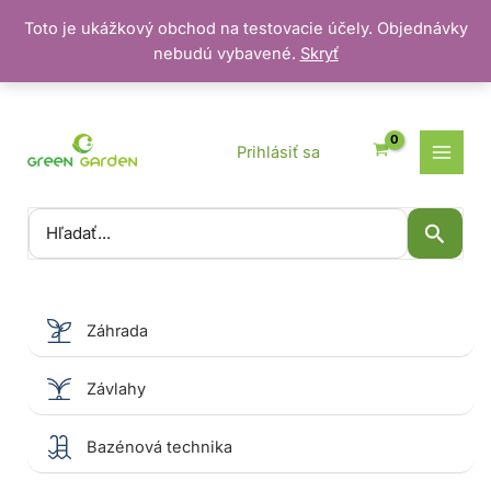
Toto je ukážkový obchod na testovacie účely. Objednávky
nebudú vybavené.
Skryť
Preskočiť
na
obsah
Prihlásiť sa
Vyhľadať:
Záhrada
Závlahy
Bazénová technika