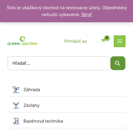
Toto je ukážkový obchod na testovacie účely. Objednávky
nebudú vybavené.
Skryť
Preskočiť
na
obsah
Prihlásiť sa
Vyhľadať:
Záhrada
Závlahy
Bazénová technika