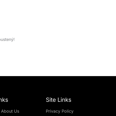
pustený!
nks
Site Links
 About Us
Privacy Policy