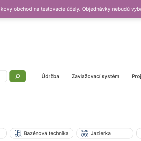
žkový obchod na testovacie účely. Objednávky nebudú vy
Údržba
Zavlažovací systém
Pro
Bazénová technika
Jazierka