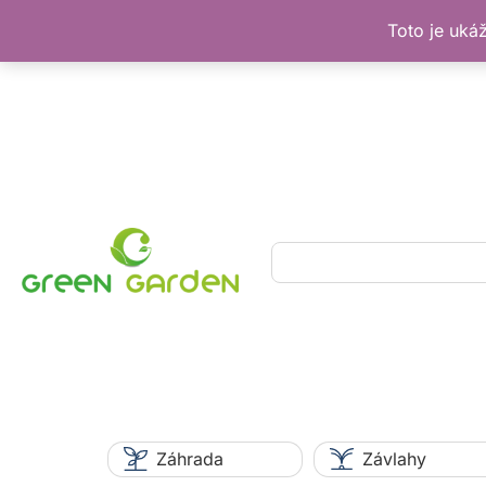
Toto je uká
Preskočiť
na
obsah
Hľadať
Záhrada
Závlahy