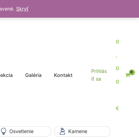
bavené.
Skryť
0
,
0
Prihlás
jekcia
Galéria
Kontakt
iť sa
0
€
Osvetlenie
Kamene