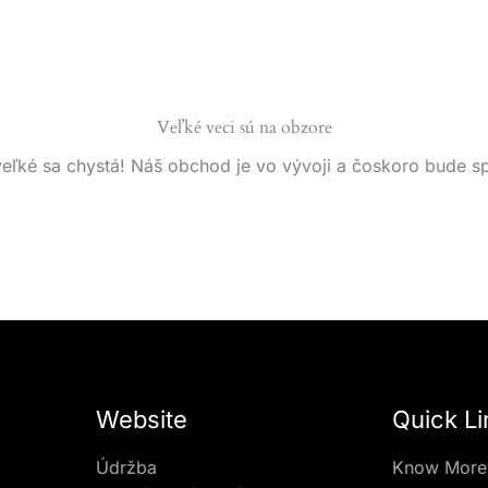
Veľké veci sú na obzore
eľké sa chystá! Náš obchod je vo vývoji a čoskoro bude s
Website
Quick Li
Údržba
Know More