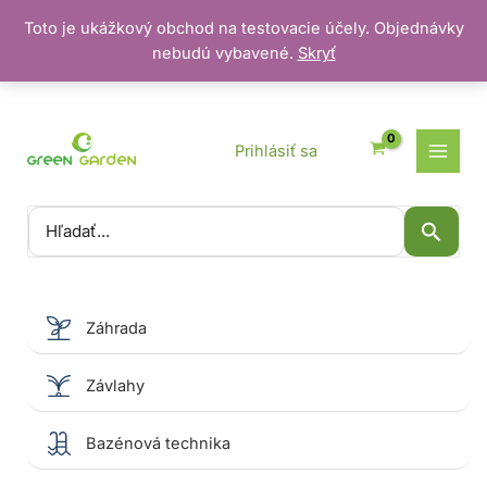
Toto je ukážkový obchod na testovacie účely. Objednávky
nebudú vybavené.
Skryť
Preskočiť
na
obsah
Prihlásiť sa
Vyhľadať:
Záhrada
Závlahy
Bazénová technika