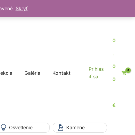
bavené.
Skryť
0
,
0
Prihlás
jekcia
Galéria
Kontakt
iť sa
0
€
Osvetlenie
Kamene