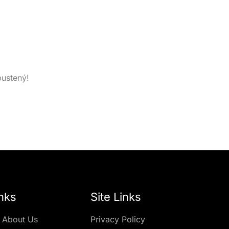
pustený!
nks
Site Links
 About Us
Privacy Policy