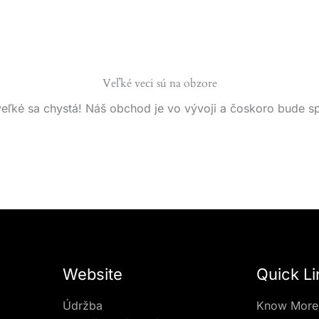
Veľké veci sú na obzore
eľké sa chystá! Náš obchod je vo vývoji a čoskoro bude s
Website
Quick Li
Údržba
Know More