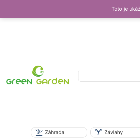
Toto je uká
Preskočiť
na
obsah
Hľadať
Záhrada
Závlahy