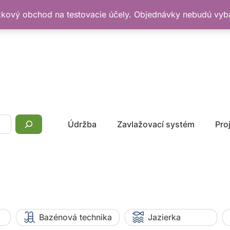
žkový obchod na testovacie účely. Objednávky nebudú vy
Údržba
Zavlažovací systém
Pro
Bazénová technika
Jazierka