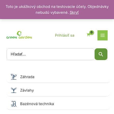
Toto je ukážkový obchod na testovacie účely. Objednávky
nebudú vybavené.
Skryť
Preskočiť
na
obsah
Prihlásiť sa
Vyhľadať:
Záhrada
Závlahy
Bazénová technika