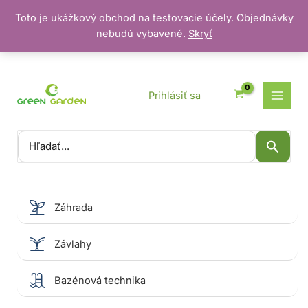
Toto je ukážkový obchod na testovacie účely. Objednávky
nebudú vybavené.
Skryť
Preskočiť
na
obsah
Prihlásiť sa
Vyhľadať:
Záhrada
Závlahy
Bazénová technika