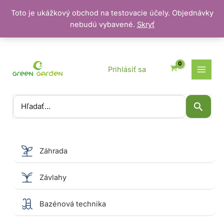
Toto je ukážkový obchod na testovacie účely. Objednávky
nebudú vybavené.
Skryť
Preskočiť
na
obsah
Prihlásiť sa
Vyhľadať:
Záhrada
Závlahy
Bazénová technika