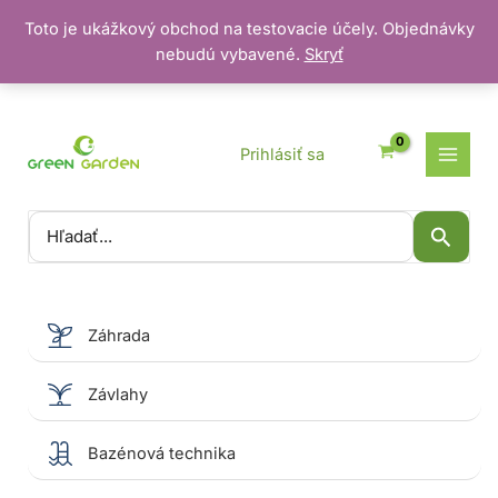
Toto je ukážkový obchod na testovacie účely. Objednávky
nebudú vybavené.
Skryť
Preskočiť
na
obsah
Prihlásiť sa
Vyhľadať:
Záhrada
Závlahy
Bazénová technika