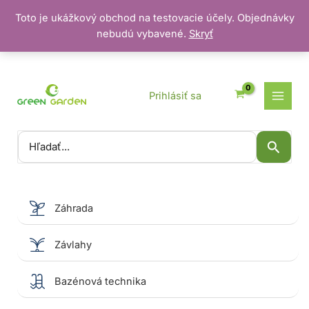
Toto je ukážkový obchod na testovacie účely. Objednávky
nebudú vybavené.
Skryť
Preskočiť
na
obsah
Prihlásiť sa
Vyhľadať:
Záhrada
Závlahy
Bazénová technika