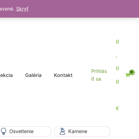
bavené.
Skryť
0
,
0
Prihlás
jekcia
Galéria
Kontakt
iť sa
0
€
Osvetlenie
Kamene