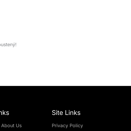
pustený!
nks
Site Links
 About Us
Privacy Policy