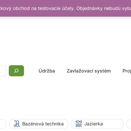
žkový obchod na testovacie účely. Objednávky nebudú vy
Údržba
Zavlažovací systém
Pro
Bazénová technika
Jazierka