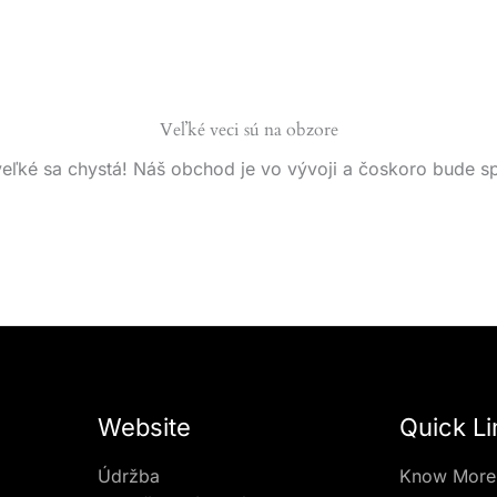
Veľké veci sú na obzore
eľké sa chystá! Náš obchod je vo vývoji a čoskoro bude s
Website
Quick Li
Údržba
Know More