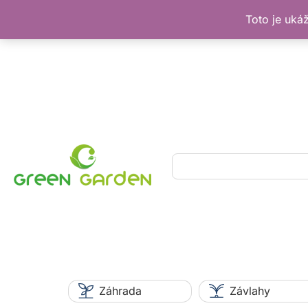
Toto je uká
Preskočiť
na
obsah
Hľadať
Záhrada
Závlahy