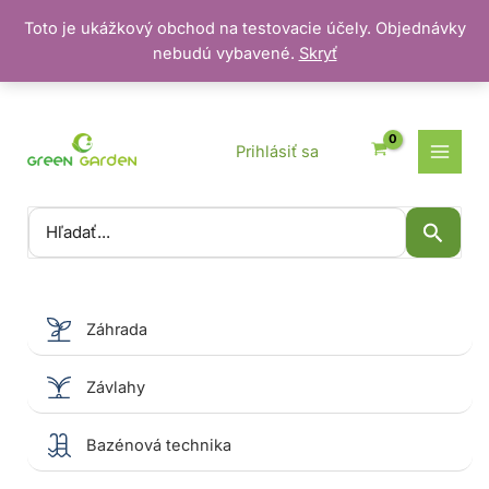
Toto je ukážkový obchod na testovacie účely. Objednávky
nebudú vybavené.
Skryť
Preskočiť
na
obsah
Prihlásiť sa
Vyhľadať:
Záhrada
Závlahy
Bazénová technika