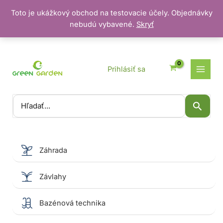
Toto je ukážkový obchod na testovacie účely. Objednávky
nebudú vybavené.
Skryť
Preskočiť
na
obsah
Prihlásiť sa
Vyhľadať:
Záhrada
Závlahy
Bazénová technika