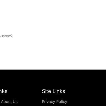
pustený!
nks
Site Links
 About Us
Privacy Policy