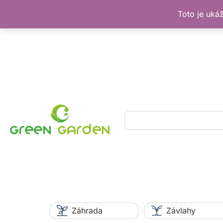
Toto je uká
Preskočiť
na
obsah
Hľadať
Záhrada
Závlahy