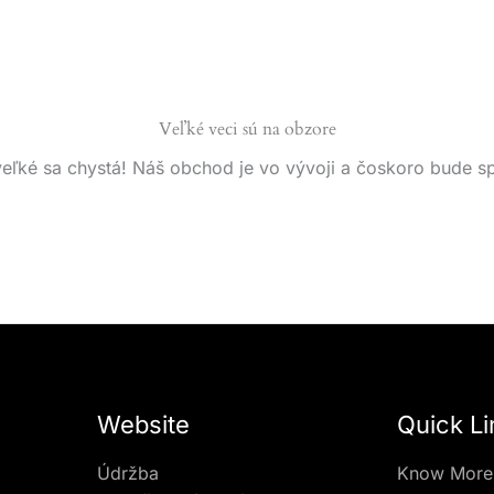
Veľké veci sú na obzore
eľké sa chystá! Náš obchod je vo vývoji a čoskoro bude s
Website
Quick Li
Údržba
Know More