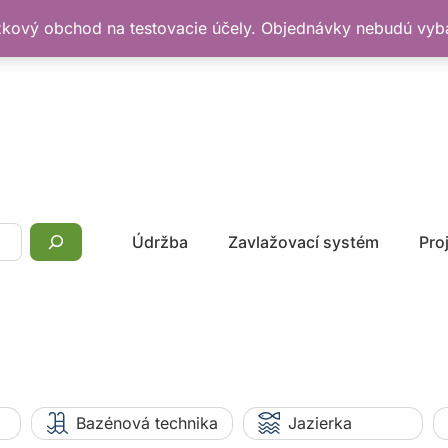
žkový obchod na testovacie účely. Objednávky nebudú vy
Údržba
Zavlažovací systém
Pro
Bazénová technika
Jazierka