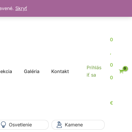
bavené.
Skryť
0
,
0
Prihlás
jekcia
Galéria
Kontakt
iť sa
0
€
Osvetlenie
Kamene