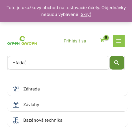
Toto je ukážkový obchod na testovacie účely. Objednávky
nebudú vybavené.
Skryť
Preskočiť
na
obsah
Prihlásiť sa
Vyhľadať:
Záhrada
Závlahy
Bazénová technika