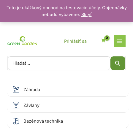
Toto je ukážkový obchod na testovacie účely. Objednávky
nebudú vybavené.
Skryť
Preskočiť
na
obsah
Prihlásiť sa
Vyhľadať:
Záhrada
Závlahy
Bazénová technika