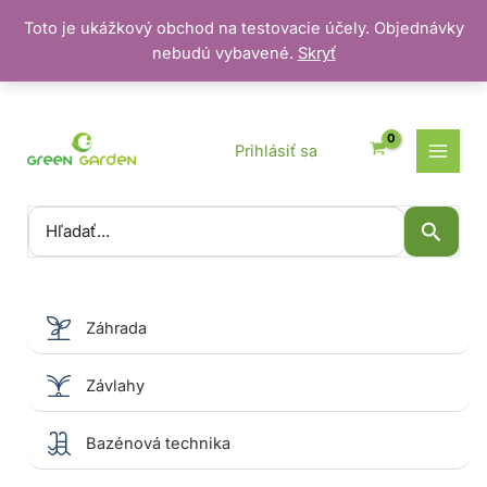
Toto je ukážkový obchod na testovacie účely. Objednávky
nebudú vybavené.
Skryť
Preskočiť
na
obsah
Prihlásiť sa
Vyhľadať:
Záhrada
Závlahy
Bazénová technika