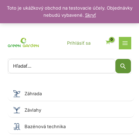
Toto je ukážkový obchod na testovacie účely. Objednávky
nebudú vybavené.
Skryť
Preskočiť
na
obsah
Prihlásiť sa
Vyhľadať:
Záhrada
Závlahy
Bazénová technika