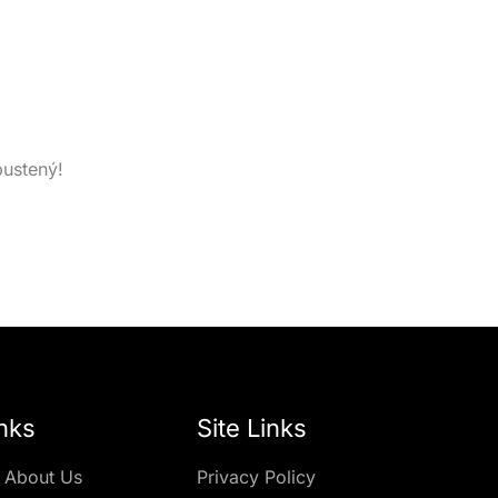
pustený!
nks
Site Links
 About Us
Privacy Policy