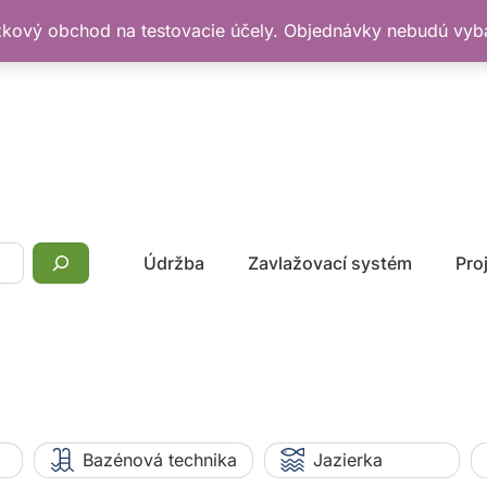
žkový obchod na testovacie účely. Objednávky nebudú vy
Údržba
Zavlažovací systém
Pro
Bazénová technika
Jazierka