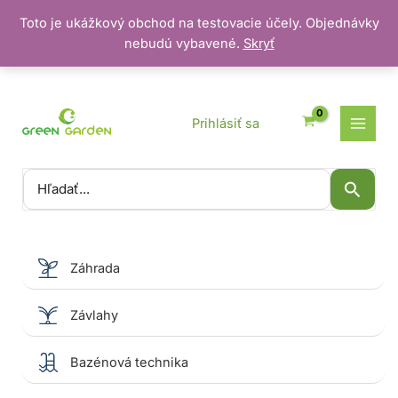
Toto je ukážkový obchod na testovacie účely. Objednávky
nebudú vybavené.
Skryť
Preskočiť
na
obsah
Prihlásiť sa
Vyhľadať:
Záhrada
Závlahy
Bazénová technika