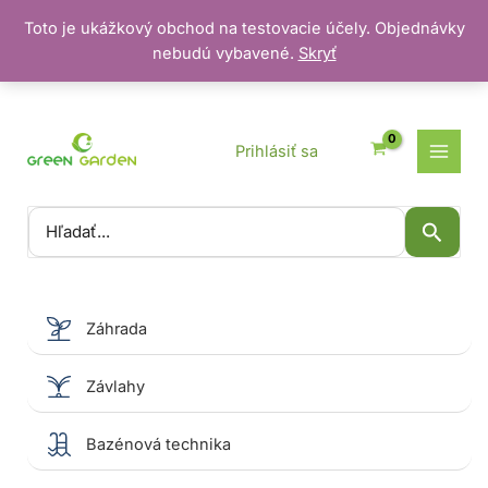
Toto je ukážkový obchod na testovacie účely. Objednávky
nebudú vybavené.
Skryť
Preskočiť
na
obsah
Prihlásiť sa
Vyhľadať:
Záhrada
Závlahy
Bazénová technika