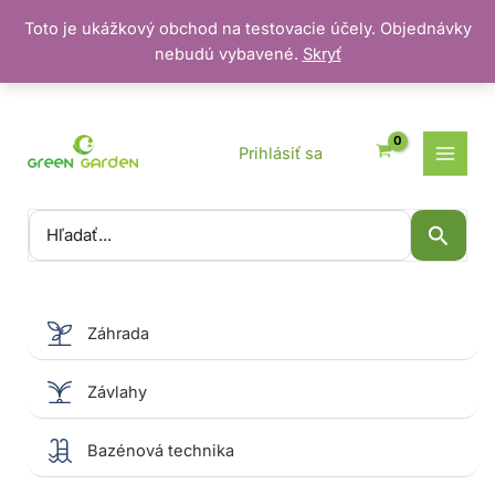
Toto je ukážkový obchod na testovacie účely. Objednávky
nebudú vybavené.
Skryť
Preskočiť
na
obsah
Prihlásiť sa
Vyhľadať:
Záhrada
Závlahy
Bazénová technika