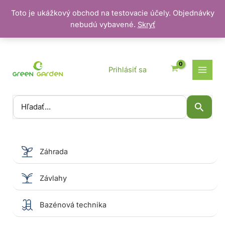
Toto je ukážkový obchod na testovacie účely. Objednávky
nebudú vybavené.
Skryť
Preskočiť
na
obsah
Prihlásiť sa
Vyhľadať:
Záhrada
Závlahy
Bazénová technika