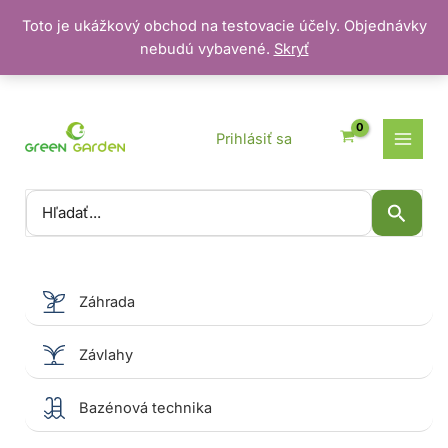
Toto je ukážkový obchod na testovacie účely. Objednávky
nebudú vybavené.
Skryť
Preskočiť
na
obsah
Prihlásiť sa
Vyhľadať:
Záhrada
Závlahy
Bazénová technika