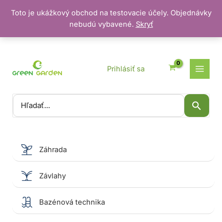
Toto je ukážkový obchod na testovacie účely. Objednávky
nebudú vybavené.
Skryť
Preskočiť
na
obsah
Prihlásiť sa
Vyhľadať:
Záhrada
Závlahy
Bazénová technika