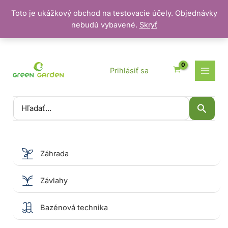
Toto je ukážkový obchod na testovacie účely. Objednávky
nebudú vybavené.
Skryť
Preskočiť
na
obsah
Prihlásiť sa
Vyhľadať:
Záhrada
Závlahy
Bazénová technika