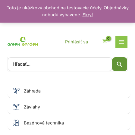
Toto je ukážkový obchod na testovacie účely. Objednávky
nebudú vybavené.
Skryť
Preskočiť
na
obsah
Prihlásiť sa
Vyhľadať:
Záhrada
Závlahy
Bazénová technika