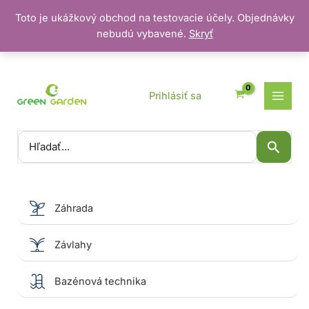
Toto je ukážkový obchod na testovacie účely. Objednávky
nebudú vybavené.
Skryť
Preskočiť
na
obsah
Prihlásiť sa
Vyhľadať:
Záhrada
Závlahy
Bazénová technika