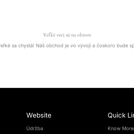
Veľké veci sú na obzore
eľké sa chystá! Náš obchod je vo vývoji a čoskoro bude s
Website
Quick Li
Údržba
Know More