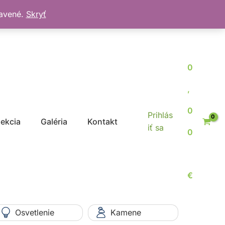
bavené.
Skryť
0
,
0
Prihlás
jekcia
Galéria
Kontakt
iť sa
0
€
Osvetlenie
Kamene