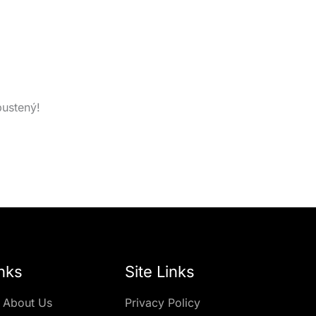
pustený!
nks
Site Links
 About Us
Privacy Policy