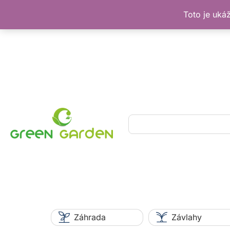
Toto je uká
Preskočiť
na
obsah
Hľadať
Záhrada
Závlahy