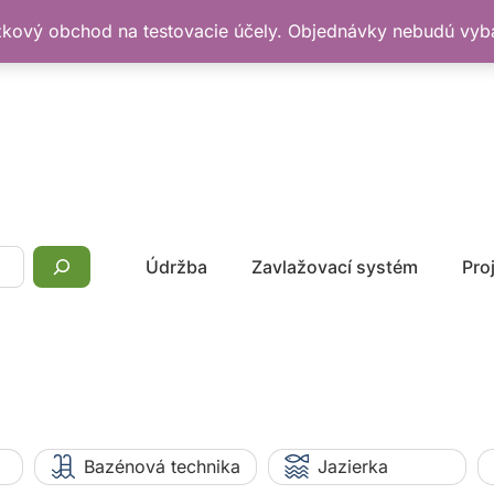
žkový obchod na testovacie účely. Objednávky nebudú vy
Údržba
Zavlažovací systém
Pro
Bazénová technika
Jazierka