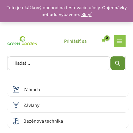
Toto je ukážkový obchod na testovacie účely. Objednávky
nebudú vybavené.
Skryť
Preskočiť
na
obsah
Prihlásiť sa
Vyhľadať:
Záhrada
Závlahy
Bazénová technika