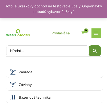
Toto je ukážkový obchod na testovacie účely. Objednávky
nebudú vybavené.
Skryť
Preskočiť
na
obsah
Prihlásiť sa
Vyhľadať:
Záhrada
Závlahy
Bazénová technika