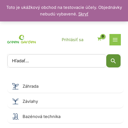
Toto je ukážkový obchod na testovacie účely. Objednávky
nebudú vybavené.
Skryť
Preskočiť
na
obsah
Prihlásiť sa
Vyhľadať:
Záhrada
Závlahy
Bazénová technika