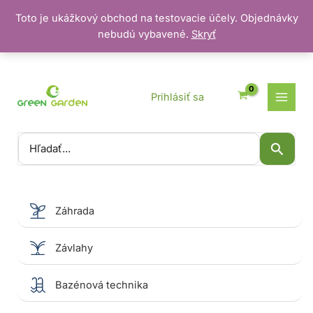
Toto je ukážkový obchod na testovacie účely. Objednávky
nebudú vybavené.
Skryť
Preskočiť
na
obsah
Prihlásiť sa
Vyhľadať:
Záhrada
Závlahy
Bazénová technika