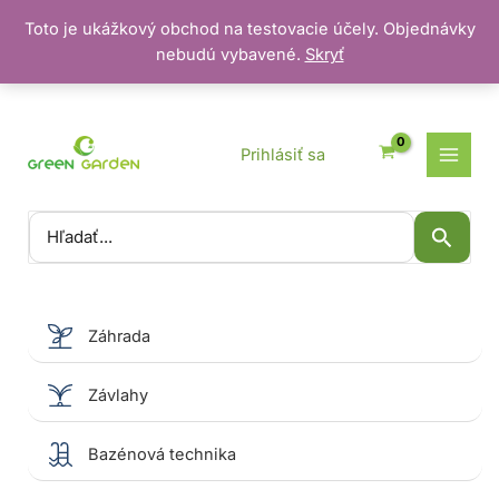
Toto je ukážkový obchod na testovacie účely. Objednávky
nebudú vybavené.
Skryť
Preskočiť
na
obsah
Prihlásiť sa
Vyhľadať:
Záhrada
Závlahy
Bazénová technika