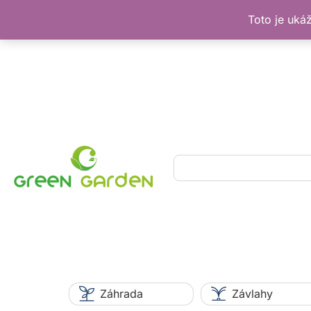
Toto je uká
Preskočiť
na
obsah
Hľadať
Záhrada
Závlahy