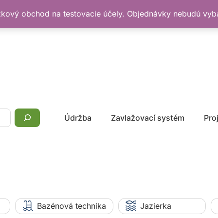
žkový obchod na testovacie účely. Objednávky nebudú vy
Údržba
Zavlažovací systém
Pro
Bazénová technika
Jazierka