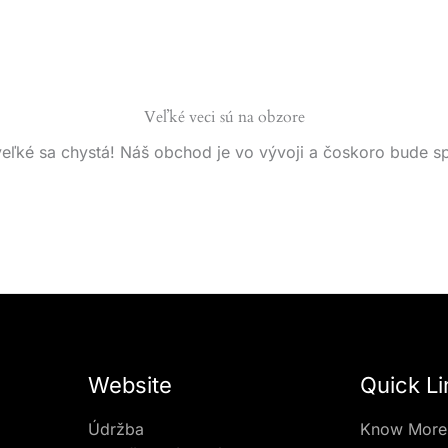
Veľké veci sú na obzore
eľké sa chystá! Náš obchod je vo vývoji a čoskoro bude s
Website
Quick Li
Údržba
Know More