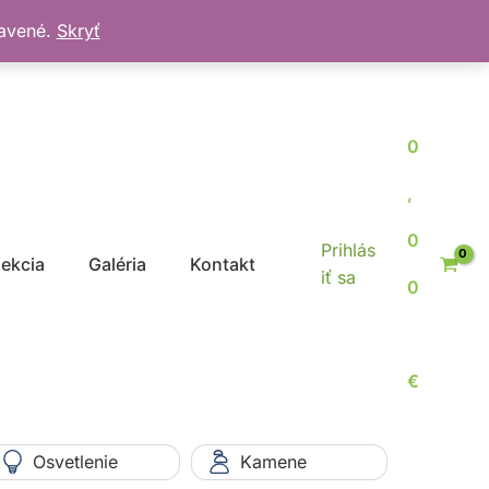
bavené.
Skryť
0
,
0
Prihlás
jekcia
Galéria
Kontakt
iť sa
0
€
Osvetlenie
Kamene