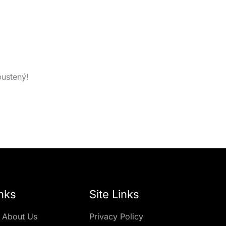
pustený!
nks
Site Links
 About Us
Privacy Policy