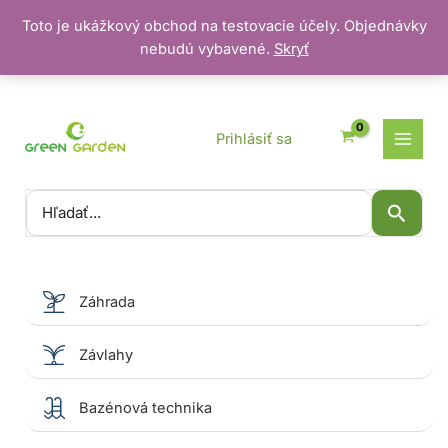
Toto je ukážkový obchod na testovacie účely. Objednávky
nebudú vybavené.
Skryť
Preskočiť
na
obsah
Prihlásiť sa
Vyhľadať:
Záhrada
Závlahy
Bazénová technika