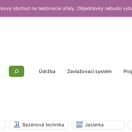
žkový obchod na testovacie účely. Objednávky nebudú vy
Údržba
Zavlažovací systém
Pro
Bazénová technika
Jazierka