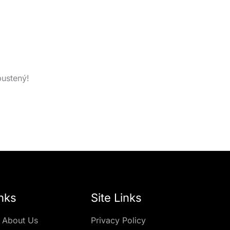
pustený!
nks
Site Links
 About Us
Privacy Policy