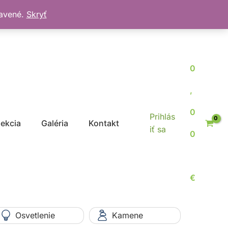
bavené.
Skryť
0
,
0
Prihlás
jekcia
Galéria
Kontakt
iť sa
0
€
Osvetlenie
Kamene