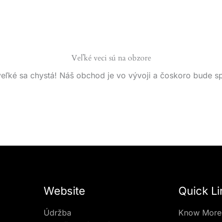
Veľké veci sú na obzore
eľké sa chystá! Náš obchod je vo vývoji a čoskoro bude s
Website
Quick Li
Údržba
Know More