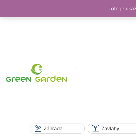
Toto je uká
Preskočiť
na
obsah
Hľadať
Záhrada
Závlahy