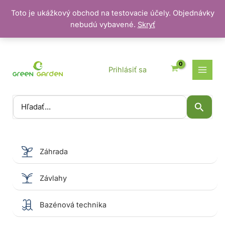
Toto je ukážkový obchod na testovacie účely. Objednávky
nebudú vybavené.
Skryť
Preskočiť
na
obsah
Prihlásiť sa
Vyhľadať:
Záhrada
Závlahy
Bazénová technika