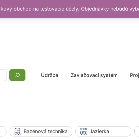
žkový obchod na testovacie účely. Objednávky nebudú vy
Údržba
Zavlažovací systém
Pro
Bazénová technika
Jazierka