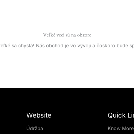
Veľké veci sú na obzore
eľké sa chystá! Náš obchod je vo vývoji a čoskoro bude s
Website
Quick Li
Údržba
Know More