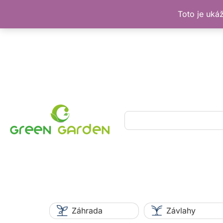
Toto je uká
Preskočiť
na
obsah
Hľadať
Záhrada
Závlahy