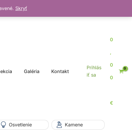
bavené.
Skryť
0
,
0
Prihlás
jekcia
Galéria
Kontakt
iť sa
0
€
Osvetlenie
Kamene