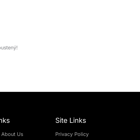
pustený!
nks
Site Links
 About Us
Privacy Policy