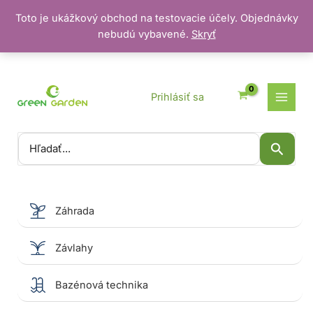
Toto je ukážkový obchod na testovacie účely. Objednávky
nebudú vybavené.
Skryť
Preskočiť
na
obsah
Prihlásiť sa
Vyhľadať:
Záhrada
Závlahy
Bazénová technika