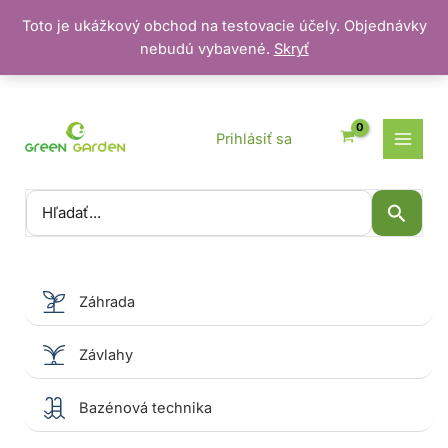
Toto je ukážkový obchod na testovacie účely. Objednávky
nebudú vybavené.
Skryť
Preskočiť
na
obsah
Prihlásiť sa
Vyhľadať:
Záhrada
Závlahy
Bazénová technika